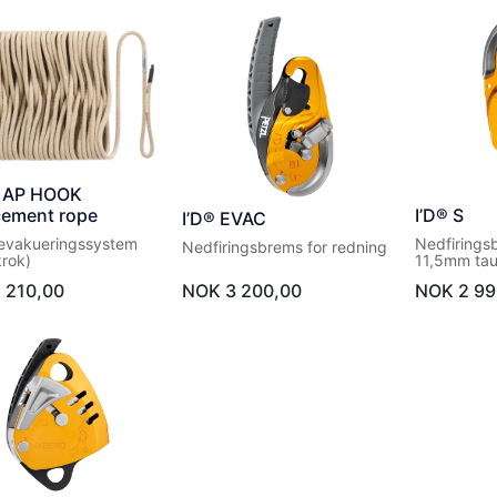
 AP HOOK
cement rope
I’D® S
I’D® EVAC
l evakueringssystem
Nedfirings
Nedfiringsbrems for redning
krok)
11,5mm ta
EN 341 typ
1 210,00
NOK
3 200,00
NOK
2 99
12841 type