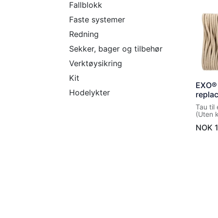
Fallblokk
Faste systemer
Redning
Sekker, bager og tilbehør
Verktøysikring
Kit
EXO®
Hodelykter
repla
Tau ti
(Uten 
NOK