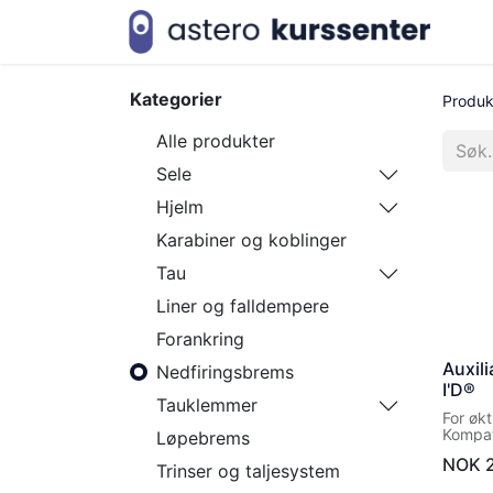
Net
Kategorier
Produk
Alle produkter
Sele
Hjelm
Karabiner og koblinger
Tau
Liner og falldempere
Forankring
Auxili
Nedfiringsbrems
I'D®
Tauklemmer
For økt
Kompati
Løpebrems
og I'D
NOK
Trinser og taljesystem