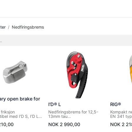
tbutikk
Tilbake til kurssenter
ter
Nedfiringsbrems
ary open brake for
I’D® L
RIG®
 friksjon
Nedfiringsbrems for 12,5-
Kompakt ne
bel med I'D S, I'D L
13mm tau
EN 341 typ
 EVAC
EN 341 type 2 class A, EN
12841 type
210,00
NOK
2 990,00
NOK
2 21
12841 type C