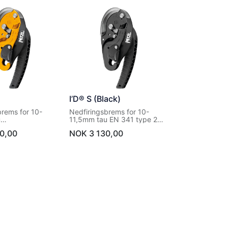
I’D® S (Black)
brems for 10-
Nedfiringsbrems for 10-
u
11,5mm tau EN 341 type 2
e 2 class A, EN
class A, EN 12841 type C, EN
0,00
NOK
3 130,00
 C, EN 15151-1
15151-1