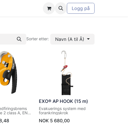
Logg på
Navn (A til Å)
Sorter etter:
EXO® AP HOOK (15 m)
dfiringsbrems
Evakuerings system med
e 2 class A, EN
forankringskrok
 C, EN 15151-1
8,48
NOK
5 680,00