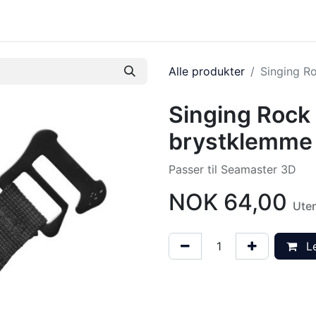
tbutikk
Tilbake til kurssenter
Alle produkter
Singing R
Singing Rock 
brystklemme
Passer til Seamaster 3D
NOK
64,00
Ute
Le