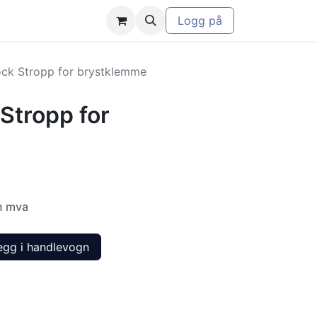
Logg på
ock Stropp for brystklemme
Stropp for
n mva
gg i handlevogn