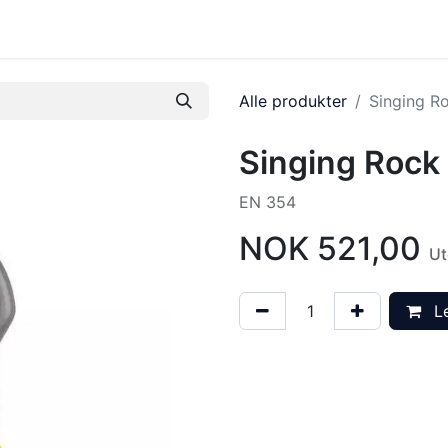
tbutikk
Tilbake til kurssenter
Alle produkter
Singing R
Singing Rock
EN 354
NOK
521,00
Ut
Le