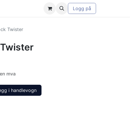
Logg på
ock Twister
 Twister
en mva
gg i handlevogn