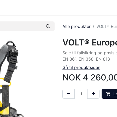
tbutikk
Tilbake til kurssenter
Alle produkter
VOLT® Eur
VOLT® Europe
Sele til fallsikring og posisj
EN 361, EN 358, EN 813
Gå til produktsiden
NOK
4 260,0
Le