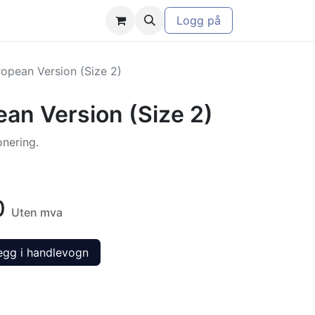
Logg på
opean Version (Size 2)
an Version (Size 2)
onering.
0
Uten mva
gg i handlevogn