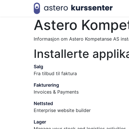
Net
Astero Kompe
Informasjon om Astero Kompetanse AS ins
Installerte appli
Salg
Fra tilbud til faktura
Fakturering
Invoices & Payments
Nettsted
Enterprise website builder
Lager
Manage your stock and logistics activities