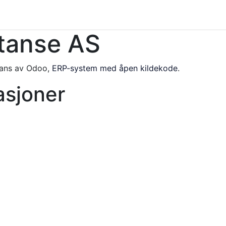
tbutikk
Tilbake til kurssenter
tanse AS
tans av Odoo,
ERP-system med åpen kildekode
.
kasjoner